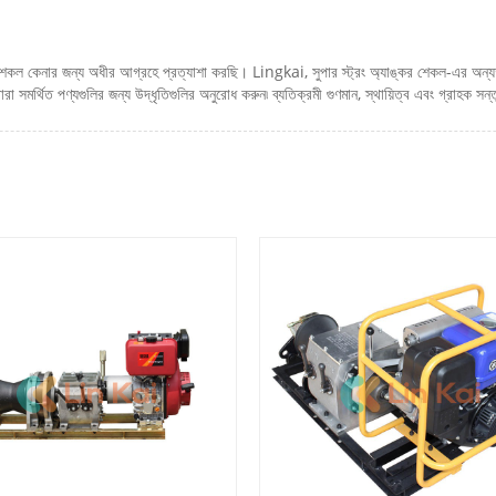
 শেকল কেনার জন্য অধীর আগ্রহে প্রত্যাশা করছি। Lingkai, সুপার স্ট্রং অ্যাঙ্কর শেকল-এর অন্য
া সমর্থিত পণ্যগুলির জন্য উদ্ধৃতিগুলির অনুরোধ করুন৷ ব্যতিক্রমী গুণমান, স্থায়িত্ব এবং গ্রাহক সন্ত