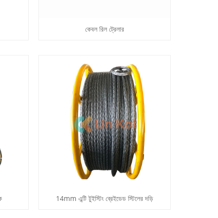
কেবল রিল ট্রেলার
ক
14mm এন্টি টুইস্টিং ব্রেইডেড স্টিলের দড়ি