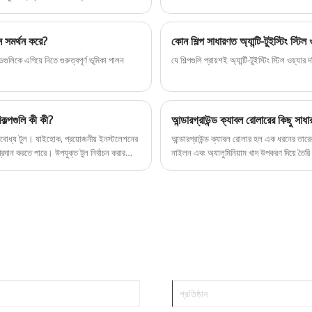
ন সমর্থন করে?
কোন শিল্প সাধারণত অ্যান্টি-টুইস্টিং স্টিল
ুলিকে এগিয়ে নিতে গুরুত্বপূর্ণ ভূমিকা পালন
যে শিল্পগুলি প্রায়শই অ্যান্টি-টুইস্টিং স্টিল ওয়্
কল্পগুলি কী কী?
আন্ডারগ্রাউন্ড ক্যাবল রোলারের কিছু সাধার
জবোধ্য টুল। যাইহোক, প্রয়োজনীয় ইনস্টলেশনের
আন্ডারগ্রাউন্ড ক্যাবল রোলার হল এক ধরনের তারের 
্রদান করতে পারে। উপযুক্ত টুল নির্বাচন করার
নাইলন এবং অ্যালুমিনিয়াম খাদ উপকরণ দিয়ে তৈর