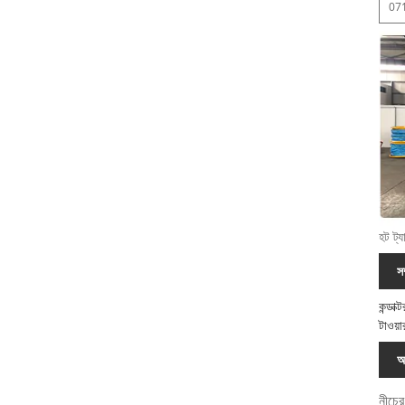
07
হট ট্য
স
কন্ডাক
টাওয়
অ
নীচের