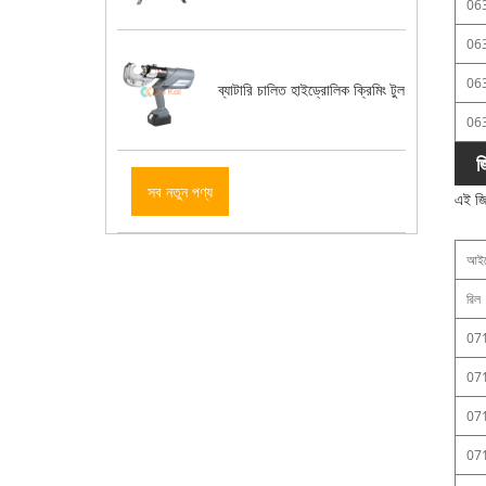
06
06
06
ব্যাটারি চালিত হাইড্রোলিক ক্রিমিং টুল
06
জ
সব নতুন পণ্য
এই জিএ
আইট
রিল
07
07
07
07