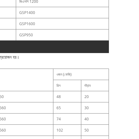
জিএসপি 1200
GSP1400
GSP1600
GSP950
 প্রয়োজন হয়।
ওজন (কেজি)
রিল
দাঁড়ান
50
48
20
560
65
30
560
74
40
560
102
50