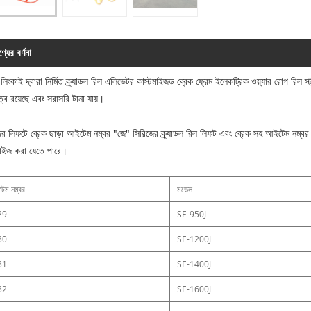
্যের বর্ণনা
লিংকাই দ্বারা নির্মিত ক্র্যাডল রিল এলিভেটর কাস্টমাইজড ব্রেক ফ্রেম ইলেকট্রিক ওয়্যার রোপ রিল স্ট্
িত্ব রয়েছে এবং সরাসরি টানা যায়।
র লিফটে ব্রেক ছাড়া আইটেম নম্বর "জে" সিরিজের ক্র্যাডল রিল লিফট এবং ব্রেক সহ আইটেম নম্বর 
মাইজ করা যেতে পারে।
েম নম্বর
মডেল
29
SE-950J
30
SE-1200J
31
SE-1400J
32
SE-1600J