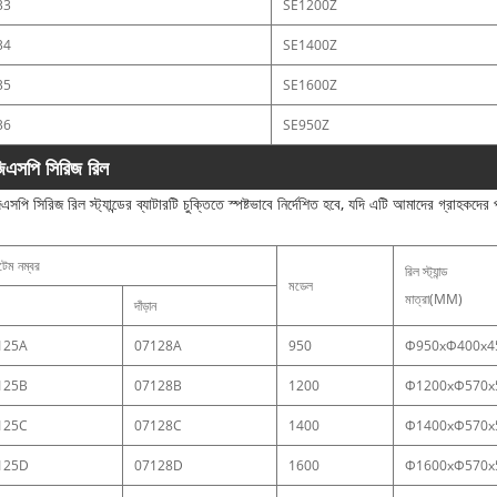
33
SE1200Z
34
SE1400Z
35
SE1600Z
36
SE950Z
িএসপি সিরিজ রিল
সপি সিরিজ রিল স্ট্যান্ডের ব্যাটারটি চুক্তিতে স্পষ্টভাবে নির্দেশিত হবে, যদি এটি আমাদের গ্রাহকদের
েম নম্বর
রিল স্ট্যান্ড
মডেল
মাত্রা(MM)
দাঁড়ান
125A
07128A
950
Φ950xΦ400x4
125B
07128B
1200
Φ1200xΦ570x
125C
07128C
1400
Φ1400xΦ570x
125D
07128D
1600
Φ1600xΦ570x