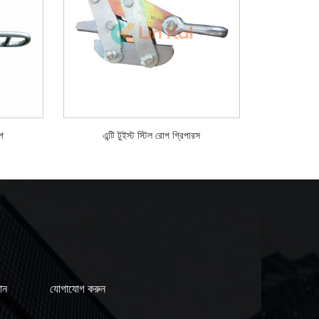
্প
এন্টি টুইস্ট স্টিল রোপ গ্রিপারস
ান
যোগাযোগ করুন