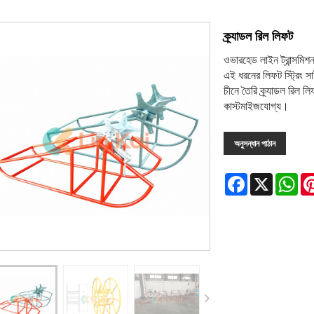
ক্র্যাডল রিল লিফট
ওভারহেড লাইন ট্রান্সমিশন
এই ধরনের লিফট স্ট্রিং সা
চীনে তৈরি ক্র্যাডল রিল ল
কাস্টমাইজযোগ্য।
অনুসন্ধান পাঠান
Facebook
X
Wh