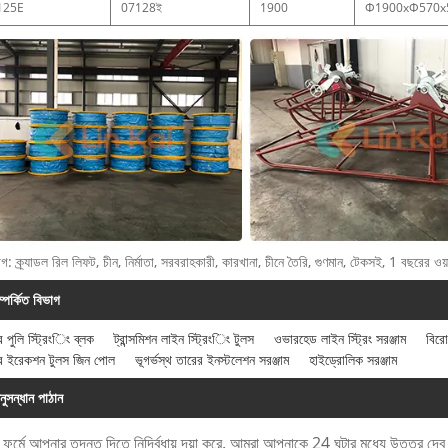
125E
07128ই
1900
Φ1900xΦ570x
াগ: ক্র্যাডল রিল লিফট, চীন, নির্মাতা, সরবরাহকারী, কারখানা, চীনে তৈরি, গুণমান, টেকসই, 1 বছরের ওয়ার
ম্পর্কিত বিভাগ
্টর পুলি স্ট্রিংিং ব্লক
ট্রান্সমিশন লাইন স্ট্রিংিং টুলস
ওভারহেড লাইন স্ট্রিং সরঞ্জাম
বিরো
ার ইরেকশন টুলস জিন পোল
ভূগর্ভস্থ তারের ইনস্টলেশন সরঞ্জাম
হাইড্রোলিক সরঞ্জাম
নুসন্ধান পাঠান
 ফর্মে আপনার তদন্ত দিতে নির্দ্বিধায় দয়া করে. আমরা আপনাকে 24 ঘন্টার মধ্যে উত্তর দে