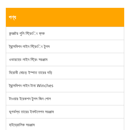
পণ্য
কন্ডাক্টর পুলি স্ট্রিংিং ব্লক
ট্রান্সমিশন লাইন স্ট্রিংিং টুলস
ওভারহেড লাইন স্ট্রিং সরঞ্জাম
বিরোধী মোচড় ইস্পাত তারের দড়ি
ট্রান্সমিশন লাইন টানা Winches
টাওয়ার ইরেকশন টুলস জিন পোল
ভূগর্ভস্থ তারের ইনস্টলেশন সরঞ্জাম
হাইড্রোলিক সরঞ্জাম