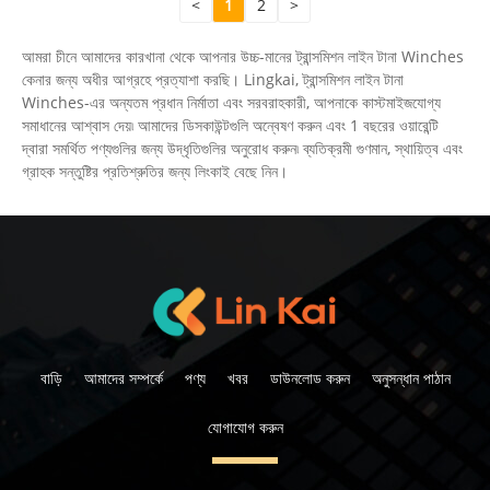
<
1
2
>
আমরা চীনে আমাদের কারখানা থেকে আপনার উচ্চ-মানের ট্রান্সমিশন লাইন টানা Winches
কেনার জন্য অধীর আগ্রহে প্রত্যাশা করছি। Lingkai, ট্রান্সমিশন লাইন টানা
Winches-এর অন্যতম প্রধান নির্মাতা এবং সরবরাহকারী, আপনাকে কাস্টমাইজযোগ্য
সমাধানের আশ্বাস দেয়৷ আমাদের ডিসকাউন্টগুলি অন্বেষণ করুন এবং 1 বছরের ওয়ারেন্টি
দ্বারা সমর্থিত পণ্যগুলির জন্য উদ্ধৃতিগুলির অনুরোধ করুন৷ ব্যতিক্রমী গুণমান, স্থায়িত্ব এবং
গ্রাহক সন্তুষ্টির প্রতিশ্রুতির জন্য লিংকাই বেছে নিন।
বাড়ি
আমাদের সম্পর্কে
পণ্য
খবর
ডাউনলোড করুন
অনুসন্ধান পাঠান
যোগাযোগ করুন