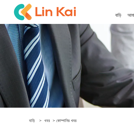
বাড়ি
আমাদ
বাড়ি
>
খবর
> কোম্পানির খবর