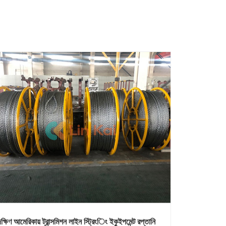
দক্ষিণ আমেরিকায় ট্রান্সমিশন লাইন স্ট্রিংিং ইকুইপমেন্ট রপ্তানি