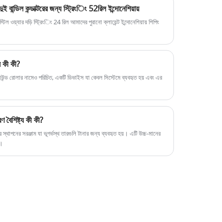
ুই বান্ডিল কন্ডাক্টরের জন্য স্ট্রিংিং 52রিল ইন্দোনেশিয়ায়
স্টিল ওয়্যার দড়ি স্ট্রিংিং 24 রিল আমাদের পুরানো ক্লায়েন্ট ইন্দোনেশিয়ায় শিপিং
ি কী কী?
্রাউন্ড রোলার নামেও পরিচিত, একটি ডিভাইস যা কেবল সিস্টেমে ব্যবহৃত হয় এবং এর
ণ বৈশিষ্ট্য কী কী?
স্থাপনের সরঞ্জাম যা ভূগর্ভস্থ তারগুলি টানার জন্য ব্যবহৃত হয়। এটি উচ্চ-মানের
ি।