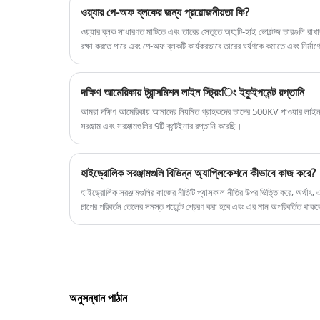
ওয়্যার পে-অফ ব্লকের জন্য প্রয়োজনীয়তা কি?
kgf/cm2/psi সর্বোচ্চ চাপের রেটিং সহ একটি নিম্ন এ
উচ্চ তেল সরবরাহের স্ট্রোক রয়েছে।
ওয়্যার ব্লক সাধারণত মাটিতে এবং তারের সেতুতে অ্যান্টি-হাই ভোল্টেজ তারগুলি রা
রক্ষা করতে পারে এবং পে-অফ ব্লকটি কার্যকরভাবে তারের ঘর্ষণকে কমাতে এবং নির্মাণ
দক্ষিণ আমেরিকায় ট্রান্সমিশন লাইন স্ট্রিংিং ইকুইপমেন্ট রপ্তানি
আমরা দক্ষিণ আমেরিকায় আমাদের নিয়মিত গ্রাহকদের তাদের 500KV পাওয়ার লাইন প্র
সরঞ্জাম এবং সরঞ্জামগুলির 9টি কন্টেইনার রপ্তানি করেছি।
হাইড্রোলিক সরঞ্জামগুলি বিভিন্ন অ্যাপ্লিকেশনে কীভাবে কাজ করে?
হাইড্রোলিক সরঞ্জামগুলির কাজের নীতিটি প্যাসকাল নীতির উপর ভিত্তি করে, অর্থাৎ, 
চাপের পরিবর্তন তেলের সমস্ত পয়েন্টে প্রেরণ করা হবে এবং এর মান অপরিবর্তিত থাক
অনুসন্ধান পাঠান