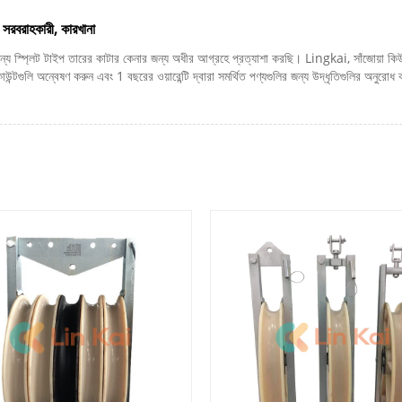
 সরবরাহকারী, কারখানা
য স্প্লিট টাইপ তারের কাটার কেনার জন্য অধীর আগ্রহে প্রত্যাশা করছি। Lingkai, সাঁজোয়া কিউ 
লি অন্বেষণ করুন এবং 1 বছরের ওয়ারেন্টি দ্বারা সমর্থিত পণ্যগুলির জন্য উদ্ধৃতিগুলির অনুরোধ করুন৷