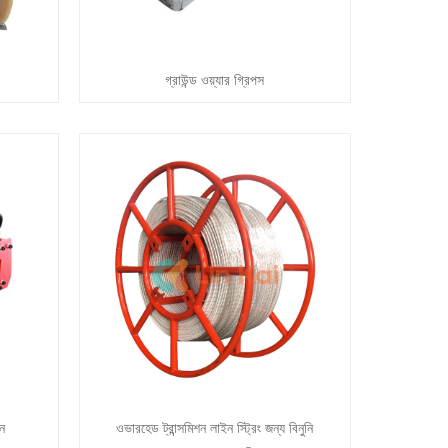
গ্রাউন্ড ওয়্যার গ্রিপস
িন
ওভারহেড ট্রান্সমিশন লাইন স্ট্রিং জন্য বিনুনি