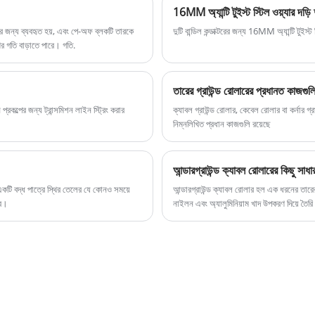
16MM অ্যান্টি টুইস্ট স্টিল ওয়্যার দড়ি দ
বং
খার জন্য ব্যবহৃত হয়, এবং পে-অফ ব্লকটি তারকে
দুটি বান্ডিল কন্ডাক্টরের জন্য 16MM অ্যান্টি টুইস্ট 
ের গতি বাড়াতে পারে। গতি.
তারের গ্রাউন্ড রোলারের প্রধানত কাজগুল
কল্পের জন্য ট্রান্সমিশন লাইন স্ট্রিং করার
ক্যাবল গ্রাউন্ড রোলার, কেবেল রোলার বা কর্নার গ
নিম্নলিখিত প্রধান কাজগুলি রয়েছে
আন্ডারগ্রাউন্ড ক্যাবল রোলারের কিছু সাধার
একটি বদ্ধ পাত্রে স্থির তেলের যে কোনও সময়ে
আন্ডারগ্রাউন্ড ক্যাবল রোলার হল এক ধরনের তারের 
বে।
নাইলন এবং অ্যালুমিনিয়াম খাদ উপকরণ দিয়ে তৈর