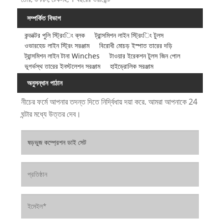
সম্পর্কিত বিভাগ
কন্ডাক্টর পুলি স্ট্রিংিং ব্লক
ট্রান্সমিশন লাইন স্ট্রিংিং টুলস
ওভারহেড লাইন স্ট্রিং সরঞ্জাম
বিরোধী মোচড় ইস্পাত তারের দড়ি
ট্রান্সমিশন লাইন টানা Winches
টাওয়ার ইরেকশন টুলস জিন পোল
ভূগর্ভস্থ তারের ইনস্টলেশন সরঞ্জাম
হাইড্রোলিক সরঞ্জাম
অনুসন্ধান পাঠান
নীচের ফর্মে আপনার তদন্ত দিতে নির্দ্বিধায় দয়া করে. আমরা আপনাকে 24
ঘন্টার মধ্যে উত্তর দেব।