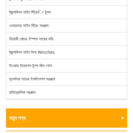
ট্রান্সমিশন লাইন স্ট্রিংিং টুলস
ওভারহেড লাইন স্ট্রিং সরঞ্জাম
বিরোধী মোচড় ইস্পাত তারের দড়ি
ট্রান্সমিশন লাইন টানা Winches
টাওয়ার ইরেকশন টুলস জিন পোল
ভূগর্ভস্থ তারের ইনস্টলেশন সরঞ্জাম
হাইড্রোলিক সরঞ্জাম
নতুন পণ্য