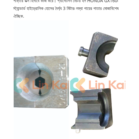
শক্তির উত্স হিসাবে কাজ করে। গ্যাসোলিন মোটর হল HONDA GX160৷
স্ট্যান্ডার্ড হাইড্রোলিক হোসের দৈর্ঘ্য 3 মিটার৷ লম্বা পায়ের পাতার মোজাবিশেষ
ঐচ্ছিক.