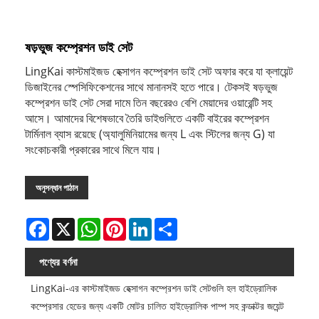
ষড়ভুজ কম্প্রেশন ডাই সেট
LingKai কাস্টমাইজড হেক্সাগন কম্প্রেশন ডাই সেট অফার করে যা ক্লায়েন্ট
ডিজাইনের স্পেসিফিকেশনের সাথে মানানসই হতে পারে। টেকসই ষড়ভুজ
কম্প্রেশন ডাই সেট সেরা দামে তিন বছরেরও বেশি মেয়াদের ওয়ারেন্টি সহ
আসে। আমাদের বিশেষভাবে তৈরি ডাইগুলিতে একটি বাইরের কম্প্রেশন
টার্মিনাল ব্যাস রয়েছে (অ্যালুমিনিয়ামের জন্য L এবং স্টিলের জন্য G) যা
সংকোচকারী প্রকারের সাথে মিলে যায়।
অনুসন্ধান পাঠান
Facebook
X
WhatsApp
Pinterest
LinkedIn
Share
পণ্যের বর্ণনা
LingKai-এর কাস্টমাইজড হেক্সাগন কম্প্রেশন ডাই সেটগুলি হল হাইড্রোলিক
কম্প্রেসার হেডের জন্য একটি মোটর চালিত হাইড্রোলিক পাম্প সহ কন্ডাক্টর জয়েন্ট