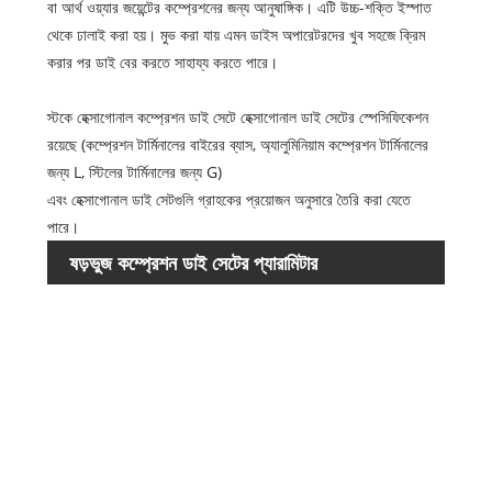
বা আর্থ ওয়্যার জয়েন্টের কম্প্রেশনের জন্য আনুষাঙ্গিক। এটি উচ্চ-শক্তি ইস্পাত
থেকে ঢালাই করা হয়। মুভ করা যায় এমন ডাইস অপারেটরদের খুব সহজে ক্রিম
করার পর ডাই বের করতে সাহায্য করতে পারে।
স্টকে হেক্সাগোনাল কম্প্রেশন ডাই সেটে হেক্সাগোনাল ডাই সেটের স্পেসিফিকেশন
রয়েছে (কম্প্রেশন টার্মিনালের বাইরের ব্যাস, অ্যালুমিনিয়াম কম্প্রেশন টার্মিনালের
জন্য L, স্টিলের টার্মিনালের জন্য G)
এবং হেক্সাগোনাল ডাই সেটগুলি গ্রাহকের প্রয়োজন অনুসারে তৈরি করা যেতে
পারে।
ষড়ভুজ কম্প্রেশন ডাই সেটের প্যারামিটার
আইটেম
নং
1612
1612
1612