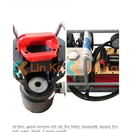
হট ট্যাগ: হেক্সাগন কম্প্রেশন ডাই সেট, চীন, নির্মাতা, সরবরাহকারী, কারখানা, চীনে
তৈরি, গুণমান, টেকসই, 1 বছরের ওয়ারেন্টি