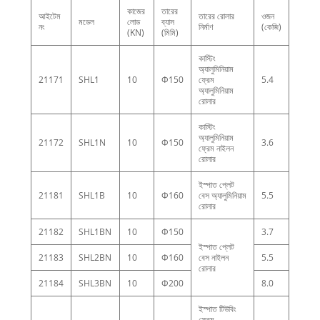
কাজের
তারের
আইটেম
তারের রোলার
ওজন
মডেল
লোড
ব্যাস
নং
নির্মাণ
(কেজি)
(KN)
(মিমি)
কাস্টিং
অ্যালুমিনিয়াম
21171
SHL1
10
Φ150
ফ্রেম
5.4
অ্যালুমিনিয়াম
রোলার
কাস্টিং
অ্যালুমিনিয়াম
21172
SHL1N
10
Φ150
3.6
ফ্রেম নাইলন
রোলার
ইস্পাত প্লেট
21181
SHL1B
10
Φ160
বেস অ্যালুমিনিয়াম
5.5
রোলার
21182
SHL1BN
10
Φ150
3.7
ইস্পাত প্লেট
21183
SHL2BN
10
Φ160
বেস নাইলন
5.5
রোলার
21184
SHL3BN
10
Φ200
8.0
ইস্পাত টিউবিং
ফ্রেম