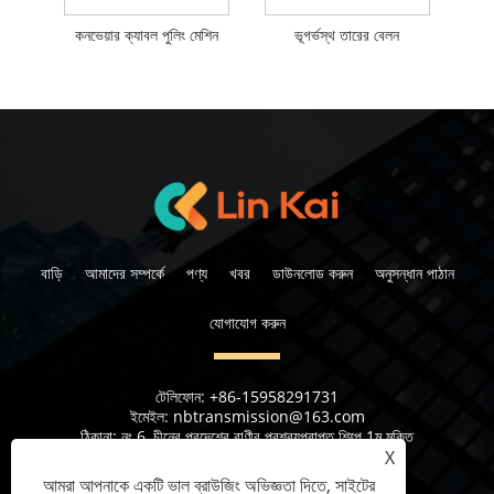
কনভেয়ার ক্যাবল পুলিং মেশিন
ভূগর্ভস্থ তারের বেলন
বাড়ি
আমাদের সম্পর্কে
পণ্য
খবর
ডাউনলোড করুন
অনুসন্ধান পাঠান
যোগাযোগ করুন
টেলিফোন:
+86-15958291731
ইমেইল:
nbtransmission@163.com
ঠিকানা:
নং 6, চীনের প্রদেশের রাণীর প্রশ্রয়প্রাপ্ত শিল্পে 1ম মুক্তি
X
আমরা আপনাকে একটি ভাল ব্রাউজিং অভিজ্ঞতা দিতে, সাইটের