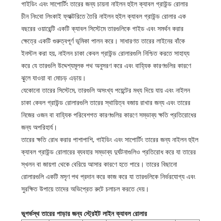
গাইডিং এবং সাপোর্টিং তারের জন্য চায়না নাইলন হুইল ক্যাবল গ্রাউন্ড রোলার
চীন নিংবো লিংকাই ফ্যাক্টরিতে তৈরি নাইলন হুইল ক্যাবল গ্রাউন্ড রোলার এক
বছরের ওয়ারেন্টি একটি ক্যাবল সিস্টেমে তারগুলিকে গাইড এবং সমর্থন করার
ক্ষেত্রে একটি গুরুত্বপূর্ণ ভূমিকা পালন করে। সাধারণত তারের লাইনের বাঁকে
ইনস্টল করা হয়, নাইলন চাকা কেবল গ্রাউন্ড রোলারগুলি নিশ্চিত করতে সাহায্য
করে যে তারগুলি উদ্দেশ্যমূলক পথ অনুসরণ করে এবং বাহ্যিক কারণগুলির কারণে
ঝুলে যাওয়া বা মোচড় এড়ায়।
যেকোনো তারের সিস্টেমে, তারগুলি অসংখ্য পয়েন্টের মধ্য দিয়ে যায় এবং নাইলন
চাকা কেবল গ্রাউন্ড রোলারগুলি তারের স্থায়িত্ব বজায় রাখার জন্য এবং তারের
নিজের ওজন বা বাহ্যিক পরিবেশগত কারণগুলির কারণে সম্ভাব্য ক্ষতি প্রতিরোধের
জন্য অপরিহার্য।
তারের ক্ষতি রোধ করার পাশাপাশি, গাইডিং এবং সাপোর্টিং তারের জন্য নাইলন হুইল
ক্যাবল গ্রাউন্ড রোলারের ব্যবহার সম্ভাব্য দুর্ঘটনাগুলিও প্রতিরোধ করে যা তারের
স্খলন বা জায়গা থেকে বেরিয়ে আসার কারণে হতে পারে। তারের বিছানো
রোলারগুলি একটি মসৃণ পথ প্রদান করে কাজ করে যা তারগুলিকে নির্ভরযোগ্য এবং
সুরক্ষিত উপায়ে তাদের অভিপ্রেত রুটে চলাচল করতে দেয়।
ভূগর্ভস্থ তারের পাড়ার জন্য স্ট্রেইট লাইন ক্যাবল রোলার