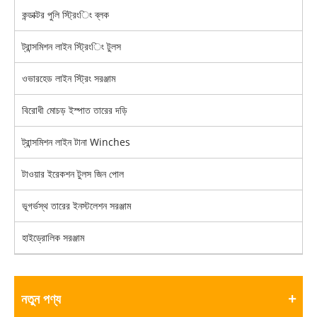
কন্ডাক্টর পুলি স্ট্রিংিং ব্লক
ট্রান্সমিশন লাইন স্ট্রিংিং টুলস
ওভারহেড লাইন স্ট্রিং সরঞ্জাম
বিরোধী মোচড় ইস্পাত তারের দড়ি
ট্রান্সমিশন লাইন টানা Winches
টাওয়ার ইরেকশন টুলস জিন পোল
ভূগর্ভস্থ তারের ইনস্টলেশন সরঞ্জাম
হাইড্রোলিক সরঞ্জাম
নতুন পণ্য