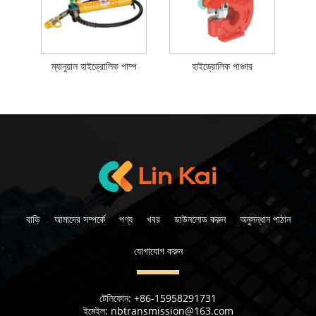
ম্যানুয়াল হাইড্রোলিক পাম্প
হাইড্রোলিক পাঞ্চার
বাড়ি
আমাদের সম্পর্কে
পণ্য
খবর
ডাউনলোড করুন
অনুসন্ধান পাঠান
যোগাযোগ করুন
টেলিফোন:
+86-15958291731
ইমেইল:
nbtransmission@163.com