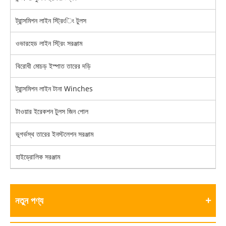
ট্রান্সমিশন লাইন স্ট্রিংিং টুলস
ওভারহেড লাইন স্ট্রিং সরঞ্জাম
বিরোধী মোচড় ইস্পাত তারের দড়ি
ট্রান্সমিশন লাইন টানা Winches
টাওয়ার ইরেকশন টুলস জিন পোল
ভূগর্ভস্থ তারের ইনস্টলেশন সরঞ্জাম
হাইড্রোলিক সরঞ্জাম
নতুন পণ্য