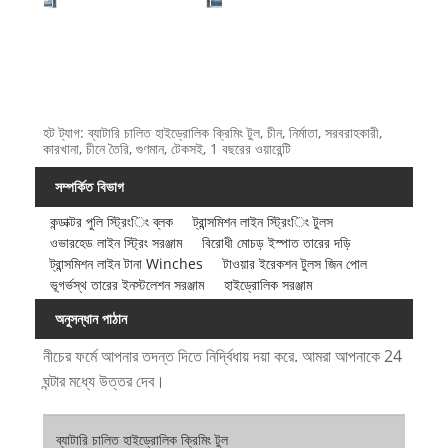
হট ট্যাগ: ব্যাটারি চালিত হাইড্রোলিক ক্রিমিং টুল, চীন, নির্মাতা, সরবরাহকারী,
কারখানা, চীনে তৈরি, গুণমান, টেকসই, 1 বছরের ওয়ারেন্টি
সম্পর্কিত বিভাগ
কন্ডাক্টর পুলি স্ট্রিংিং ব্লক
ট্রান্সমিশন লাইন স্ট্রিংিং টুলস
ওভারহেড লাইন স্ট্রিং সরঞ্জাম
বিরোধী মোচড় ইস্পাত তারের দড়ি
ট্রান্সমিশন লাইন টানা Winches
টাওয়ার ইরেকশন টুলস জিন পোল
ভূগর্ভস্থ তারের ইনস্টলেশন সরঞ্জাম
হাইড্রোলিক সরঞ্জাম
অনুসন্ধান পাঠান
নীচের ফর্মে আপনার তদন্ত দিতে নির্দ্বিধায় দয়া করে. আমরা আপনাকে 24
ঘন্টার মধ্যে উত্তর দেব।