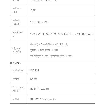
চার্জ করার
2 ঘন্টা
সময়
চার্জারের
110-240 v এবং
ভোল্টেজ
ক্রিমিং মারা
10,16,25,35,50,70,95,120,150,185,240,300mm2
যায়
ক্রিমিং টুল: 1 সেট; ক্রিমিং ডাই: 12 সেট;
স্ট্যান্ডার্ড
ব্যাটারি: 2 পিসি; চার্জার: 1 পিসি;
আনুষাঙ্গিক
কাঁধের চাবুক: 1 পিসি; প্লাস্টিকের কেস: 1 পিসি
BZ 400
আউটপুট বল
120 KN
স্ট্রোক
42 মিমি
Crimping
16-400mm2 সহ
পরিসীমা
ব্যাটারি
18v DC 4.0 আহ লি-আয়ন