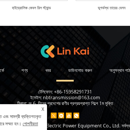
হাইড্রোলিক কেবল রিল স্ট্যান্ড
ভূগর্ভস্থ তারের বেলন
্কে
পণ্য
খবর
ডাউনলোড করুন
অনুসন্ধান পাঠ
টেলিফোন:
+86-15958291731
ইমেইল:
nbtransmission@163.com
ঠিকানা:
নং 6, চীনের প্রদেশের রাণীর প্রশ্রয়প্রাপ্ত শিল্পে 1ম মুক্তি
X
ে এবং সামগ্রী ব্যক্তিগতকৃত
হারে সম্মত হন।
গোপনীয়তা
 2023 Ningbo Lingkai Electric Power Equipment Co., Ltd. সর্বস্বত্ব