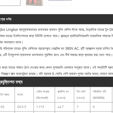
্যের বর্ণনা
o Lingkai ম্যানুফ্যাকচারের কনভেয়ার ক্যাবল পুলিং মেশিন স্টকে আছে, বৈদ্যুতিক তারের টুল D
িকম তারের ইনস্টলেশনের জন্য ইউনিট চালাতে পারে। ফ্ল্যাঙ্ক ক্যাটারপিলারগুলি তারগুলিকে সামনের দিক
মিক অবস্থানে থাকে।
রি পরিবাহক তারের পুলিং মেশিনের প্রয়োগকৃত ভোল্টেজ হল 380V AC, দুটি অ্যাক্সেল দ্বারা চালিত বৈদ
য়, এটি ইনসুলেশন ক্যাবলকে ভালোভাবে সুরক্ষিত রাখে এবং দীর্ঘ সময়ের জন্য ব্যবহার করা যেতে পারে।
্গের মধ্যে তারের সামনে ঠেলে দেওয়ার জন্য কেবল পুশারগুলি একসাথে সংযুক্ত থাকে। এই পদ্ধতিটি দ্
 নিয়ন্ত্রণ বাক্স অন্তর্ভুক্ত রয়েছে। যদি গ্রাহক 6 সেটের বেশি ক্যাবল পুশার অর্ডার করেন, তাহলে আমরা
্রযুক্তিগত তথ্য
মোটর পাওয়ার
ক্ল্যাম্পিং বল
টান ফোর্স
পরিবাহিত গতি
েম নম্বর
মডেল
(কিলোওয়াট)
(কেএন)
(কেএন)
(M/MIN)
103
DCS-5
1.1*2
≤2.7
7
9