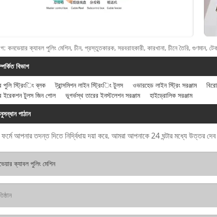
াগ: কনভেয়ার ক্যাবল পুলিং মেশিন, চীন, প্রস্তুতকারক, সরবরাহকারী, কারখানা, চীনে তৈরি, গুণমান, টে
ম্পর্কিত বিভাগ
্টর পুলি স্ট্রিংিং ব্লক
ট্রান্সমিশন লাইন স্ট্রিংিং টুলস
ওভারহেড লাইন স্ট্রিং সরঞ্জাম
বিরো
ার ইরেকশন টুলস জিন পোল
ভূগর্ভস্থ তারের ইনস্টলেশন সরঞ্জাম
হাইড্রোলিক সরঞ্জাম
নুসন্ধান পাঠান
 ফর্মে আপনার তদন্ত দিতে নির্দ্বিধায় দয়া করে. আমরা আপনাকে 24 ঘন্টার মধ্যে উত্তর দে