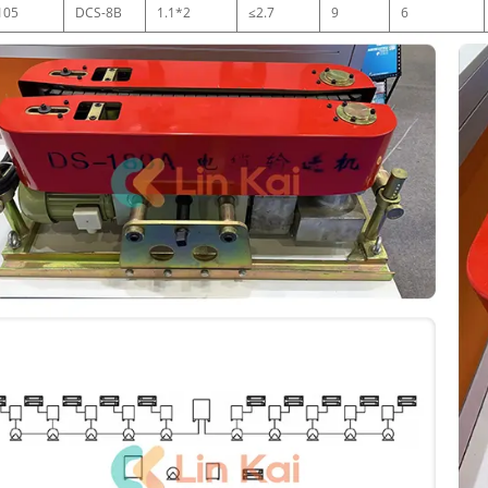
105
DCS-8B
1.1*2
≤2.7
9
6