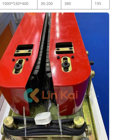
1000*530*400
30-200
380
195