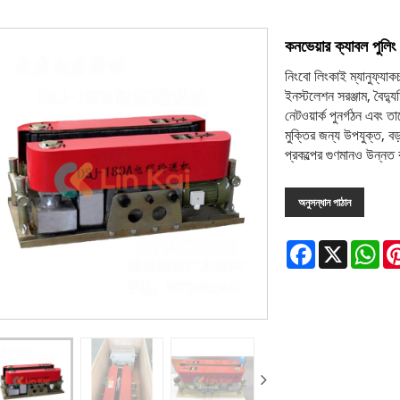
কনভেয়ার ক্যাবল পুলিং
নিংবো লিংকাই ম্যানুফ্যাক
ইনস্টলেশন সরঞ্জাম, বৈদ্য
নেটওয়ার্ক পুনর্গঠন এবং ত
মুক্তির জন্য উপযুক্ত, বড
প্রকল্পের গুণমানও উন্ন
অনুসন্ধান পাঠান
Facebook
X
Wh