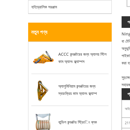
হাইড্রোলিক সরঞ্জাম
পণ
নতুন পণ্য
Ningb
বা টেল
অনুভূ
ACCC কন্ডাক্টরের জন্য অ্যালয় স্টিল
পাইকা
কাম অ্যালং ক্ল্যাম্পস
করা হ
সুড়ঙ
সহায়ক
অ্যালুমিনিয়াম কন্ডাক্টরের জন্য
প
স্বয়ংক্রিয় কাম অ্যালং ক্ল্যাম্প
আইট
বান্ডিল কন্ডাক্টর স্ট্রিংিং ব্লক
21