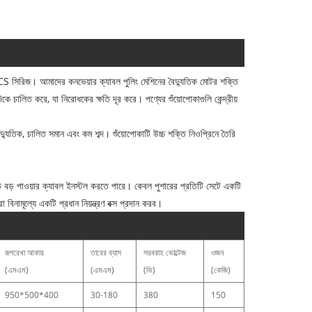
CS সিরিজ। আমাদের কনভেয়ার ক্যাবল পুলিং মেশিনের বৈদ্যুতিক মোটর শক্তি
ে চালিত করে, যা নিরোধকের ক্ষতি দূর করে। পণ্যের শুঁয়োপোকাগুলি কেন্দ্রীয়
্যুতিক, চালিত সমান এবং কম শব্দ। শুঁয়োপোকাটি উচ্চ শক্তি নিওপ্রিনে তৈরি
রুত বড় পাওয়ার ক্যাবল ইনস্টল করতে পারে। কেবল পুশারের প্রতিটি সেটে একটি
 বিনামূল্যে একটি প্রধান নিয়ন্ত্রণ বক্স প্রদান করব।
রূপরেখা আকার
তারের ব্যাস
সরবরাহ ভোল্টেজ
ওজন
(এমএম)
(এমএম)
(ভি)
(কেজি)
950*500*400
30-180
380
150