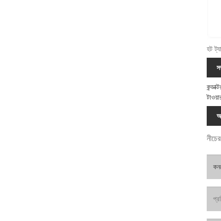
হট ট্য
স
কন্ডাক
টাওয়
অ
নীচের