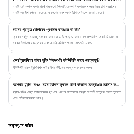
একটি কৌশলগত সম্প্রসারণ পদক্ষেপে, লিংকাই কোম্পানি সম্প্রতি মালয়েশিয়ায় শিল্প সরঞ্জামের
একটি পরিসীমা প্রেরণ করেছে, যা দেশের ক্রমবর্ধমান শিল্প সেক্টরকে সরবরাহ করে।
তারের গ্রাউন্ড রোলারের প্রধানত কাজগুলি কী কী?
ক্যাবল গ্রাউন্ড রোলার, কেবেল রোলার বা কর্নার গ্রাউন্ড রোলার নামেও পরিচিত, একটি ডিভাইস যা
কেবল সিস্টেমে ব্যবহৃত হয় এবং এর নিম্নলিখিত প্রধান কাজগুলি রয়েছে
কেন ট্রান্সমিশন লাইন পুলিং উইঞ্চগুলি ইউটিলিটি কাজে গুরুত্বপূর্ণ?
ইউটিলিটি কাজে ট্রান্সমিশন লাইন টানার উইঞ্চের গুরুত্ব আবিষ্কার করুন।
আপনার হ্যান্ড রেঞ্চিং চেইন ট্যাকল ব্লকের সাথে কীভাবে সমস্যাগুলি সমাধান করবেন
হ্যান্ড রেঞ্চিং চেইন ট্যাকল ব্লক হল এক ধরণের উত্তোলন সরঞ্জাম যা ভারী বস্তুকে সহজে তুলতে
এবং পরিবহন করতে পারে।
অনুসন্ধান পাঠান