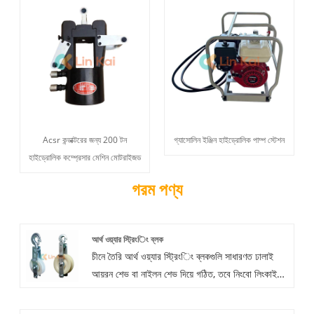
Acsr কন্ডাক্টরের জন্য 200 টন
গ্যাসোলিন ইঞ্জিন হাইড্রোলিক পাম্প স্টেশন
হাইড্রোলিক কম্প্রেসার মেশিন মোটরাইজড
গরম পণ্য
আর্থ ওয়্যার স্ট্রিংিং ব্লক
চীনে তৈরি আর্থ ওয়্যার স্ট্রিংিং ব্লকগুলি সাধারণত ঢালাই
আয়রন শেভ বা নাইলন শেভ দিয়ে গঠিত, তবে নিংবো লিংকাই
আর্থ ওয়্যার স্ট্রিংিং ব্লক 1 বছরের ওয়ারেন্টি এখন অপারেশন
সাইটে হালকা ওজন এবং ব্যবহারের সহজতার কারণে নাইলন