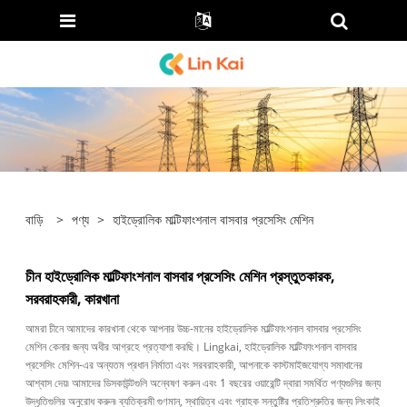
বাড়ি
>
পণ্য
>
হাইড্রোলিক মাল্টিফাংশনাল বাসবার প্রসেসিং মেশিন
চীন হাইড্রোলিক মাল্টিফাংশনাল বাসবার প্রসেসিং মেশিন প্রস্তুতকারক,
সরবরাহকারী, কারখানা
আমরা চীনে আমাদের কারখানা থেকে আপনার উচ্চ-মানের হাইড্রোলিক মাল্টিফাংশনাল বাসবার প্রসেসিং
মেশিন কেনার জন্য অধীর আগ্রহে প্রত্যাশা করছি। Lingkai, হাইড্রোলিক মাল্টিফাংশনাল বাসবার
প্রসেসিং মেশিন-এর অন্যতম প্রধান নির্মাতা এবং সরবরাহকারী, আপনাকে কাস্টমাইজযোগ্য সমাধানের
আশ্বাস দেয়৷ আমাদের ডিসকাউন্টগুলি অন্বেষণ করুন এবং 1 বছরের ওয়ারেন্টি দ্বারা সমর্থিত পণ্যগুলির জন্য
উদ্ধৃতিগুলির অনুরোধ করুন৷ ব্যতিক্রমী গুণমান, স্থায়িত্ব এবং গ্রাহক সন্তুষ্টির প্রতিশ্রুতির জন্য লিংকাই