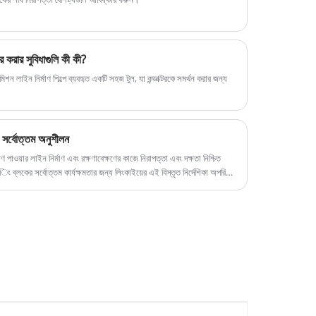
যা কন্ডাক্টরের উপর একটি সুরক্ষিত হোল্ড প্রদান করার সময়
অ্যালুমিনিয়াম কন্ডাকটরের পৃষ্ঠকে রক্ষা করে। প্রতিটি বাতা
একটি তিনটি নিরাপত্তা ফ্যাক্টর আছে.
হার করার সুবিধাগুলি কী কী?
ন্সমিশন লাইন নির্মাণ শিল্পে ব্যবহৃত একটি সহজ টুল, যা কন্ডাক্টরকে সমর্থন করার জন্য
ন সর্বোত্তম অনুশীলন
ক্ষণ পাওয়ার লাইন নির্মাণ এবং রক্ষণাবেক্ষণের কাজে নিরাপত্তা এবং দক্ষতা নিশ্চিত
রিংিং ব্লকের সর্বোত্তম কার্যক্ষমতার জন্য লিংকাইয়ের এই বিস্তৃত নির্দেশিকা অপরিহার্য
যুক্তিগত বৈশিষ্ট্যগুলি কভার করে। আমরা সঠিক পরিচ্ছন্নতার কৌশল, পরিধান
্জামের আয়ুষ্কাল এবং অপারেশনাল নিরাপত্তা সর্বাধিক করার জন্য সঞ্চয়ের