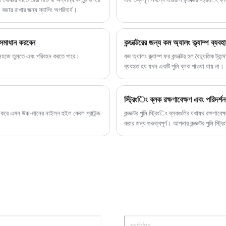
 বজায় রাখার জন্য স্যাগিং অপরিহার্য।
ি সমাধান করবেন
কন্ডাক্টরের জন্য কম অ্যালং ক্ল্যাম্প ব্যব
কে সহজে তুলতে এবং পরিবহন করতে পারে।
কম অ্যালং ক্ল্যাম্প ফর কন্ডাক্টর হল বৈদ্যুতিক ট্রা
ব্যবহৃত হয় যখন একটি পুলি ব্লক পাওয়া যায় না।
স্ট্রিংিং ব্লক রক্ষণাবেক্ষণ এবং পরিদর্শ
ণ করে এমন উচ্চ-মানের নাইলন হুইল কেবল গ্রাউন্ড
কন্ডাক্টর পুলি স্ট্রিংিং ব্লকগুলির যথাযথ রক্ষণাবে
করার জন্য গুরুত্বপূর্ণ। আপনার কন্ডাক্টর পুলি স্ট্
রক্ষণাবেক্ষণ পদ্ধতি, পরিদর্শন প্রোটোকল এবং প্র
সনাক্তকরণ পদ্ধতি, লোড ক্ষমতা বিবেচনা, এবং সরঞ
সর্বোত্তম অনুশীলনগুলি অন্বেষণ করব।