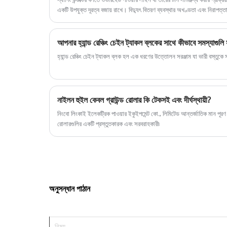
একটি উপযুক্ত দূরত্ব বজায় রাখে। বিদ্যুৎ বিতরণ ব্যবস্থার অখণ্ডতা এবং নিরাপত্তা
আপনার হ্যান্ড রেঞ্চিং চেইন ট্যাকল ব্লকের সাথে কীভাবে সমস্যাগুল
হ্যান্ড রেঞ্চিং চেইন ট্যাকল ব্লক হল এক ধরণের উত্তোলন সরঞ্জাম যা ভারী বস্তু
নাইলন হুইল কেবল গ্রাউন্ড রোলার কি টেকসই এবং দীর্ঘস্থায়ী?
নিংবো লিংকাই ইলেকট্রিক পাওয়ার ইকুইপমেন্ট কো., লিমিটেড আন্তর্জাতিক মান পূর
রোলারগুলির একটি প্রস্তুতকারক এবং সরবরাহকারী৷
অনুসন্ধান পাঠান