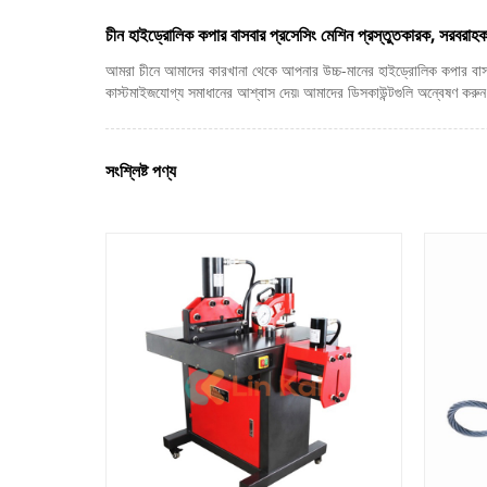
চীন হাইড্রোলিক কপার বাসবার প্রসেসিং মেশিন প্রস্তুতকারক, সরবরাহকা
আমরা চীনে আমাদের কারখানা থেকে আপনার উচ্চ-মানের হাইড্রোলিক কপার বাসব
কাস্টমাইজযোগ্য সমাধানের আশ্বাস দেয়৷ আমাদের ডিসকাউন্টগুলি অন্বেষণ করুন এবং
সংশ্লিষ্ট পণ্য