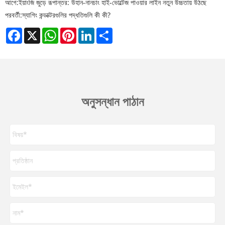
আগে:
ইয়াংজি জুড়ে রূপান্তর: উহান-নানচাং হাই-ভোল্টেজ পাওয়ার লাইন নতুন উচ্চতায় উঠছে
পরবর্তী:
স্যাগিং কন্ডাক্টরগুলির পদ্ধতিগুলি কী কী?
Facebook
X
WhatsApp
Pinterest
LinkedIn
Share
অনুসন্ধান পাঠান