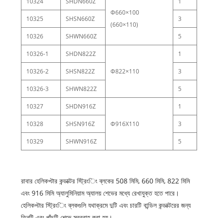
10324
SHDN660Z
1
Φ660×100
10325
SHSN660Z
3
(660×110)
10326
SHWN660Z
5
10326-1
SHDN822Z
1
10326-2
SHSN822Z
Φ822×110
3
10326-3
SHWN822Z
5
10327
SHDN916Z
1
10328
SHSN916Z
Φ916X110
3
10329
SHWN916Z
5
রাবার হেলিকপ্টার কন্ডাক্টর স্ট্রিংিং ব্লকের 508 মিমি, 660 মিমি, 822 মিমি
এবং 916 মিমি অ্যালুমিনিয়াম অ্যালয় শেভের মধ্যে রেখাযুক্ত হতে পারে।
হেলিকপ্টার স্ট্রিংিং ব্লকগুলি যথাক্রমে দুটি এবং চারটি বান্ডিল কন্ডাক্টরের জন্য
তিনটি এবং পাঁচটি শেভে সরবরাহ করা হয়।