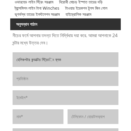
ওভারহেড লাইন স্ট্রিং সরঞ্জাম
বিরোধী মোচড় ইস্পাত তারের দড়ি
ট্রান্সমিশন লাইন টানা Winches
টাওয়ার ইরেকশন টুলস জিন পোল
ভূগর্ভস্থ তারের ইনস্টলেশন সরঞ্জাম
হাইড্রোলিক সরঞ্জাম
অনুসন্ধান পাঠান
নীচের ফর্মে আপনার তদন্ত দিতে নির্দ্বিধায় দয়া করে. আমরা আপনাকে 24
ঘন্টার মধ্যে উত্তর দেব।