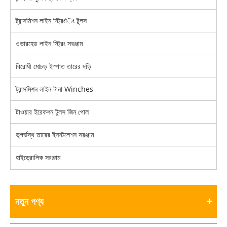
ট্রান্সমিশন লাইন স্ট্রিংিং টুলস
ওভারহেড লাইন স্ট্রিং সরঞ্জাম
বিরোধী মোচড় ইস্পাত তারের দড়ি
ট্রান্সমিশন লাইন টানা Winches
টাওয়ার ইরেকশন টুলস জিন পোল
ভূগর্ভস্থ তারের ইনস্টলেশন সরঞ্জাম
হাইড্রোলিক সরঞ্জাম
নতুন পণ্য