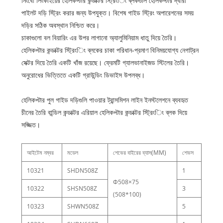
নিংবো লিংকাইয়ের হেলিকপ্টার কন্ডাক্টর স্ট্রিংিং ব্লকগুলি হেলিকপ্টার দ্বারা
পাইলট দড়ি স্ট্রিং করার জন্য উপযুক্ত। বিশেষ গাইড স্ট্রিং অপারেশনের সময়
দড়ির সঠিক অবস্থান নিশ্চিত করে।
চাকাগুলো বল বিয়ারিং এর উপর লাগানো অ্যালুমিনিয়াম ধাতু দিয়ে তৈরি।
হেলিকপ্টার কন্ডাক্টর স্ট্রিংিং ব্লকের চাকা পরিধান-প্রমাণ বিনিময়যোগ্য নেগাট্রন
সেক্টর দিয়ে তৈরি একটি খাঁজ রয়েছে। ফ্রেমটি গ্যালভানাইজড স্টিলের তৈরি।
অনুরোধের ভিত্তিতে একটি গ্রাউন্ডিং ডিভাইস উপলব্ধ।
হেলিকপ্টার পুল গাইড দড়িগুলি পাওয়ার ট্রান্সমিশন লাইন ইনস্টলেশনে ব্যবহৃত
চীনের তৈরি বান্ডিল কন্ডাক্টর এরিয়াল হেলিকপ্টার কন্ডাক্টর স্ট্রিংিং ব্লক দিয়ে
সজ্জিত।
আইটেম নম্বর
মডেল
শেভের বাইরের ব্যাস(MM)
শেভস
10321
SHDN508Z
1
Φ508×75
10322
SHSN508Z
3
(508*100)
10323
SHWN508Z
5