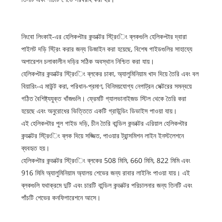
নিংবো লিংকাই-এর হেলিকপ্টার কন্ডাক্টর স্ট্রিংিং ব্লকগুলি হেলিকপ্টার দ্বারা
পাইলট দড়ি স্ট্রিং করার জন্য ডিজাইন করা হয়েছে, বিশেষ গাইডগুলির সাহায্যে
অপারেশন চলাকালীন দড়ির সঠিক অবস্থান নিশ্চিত করা যায়।
হেলিকপ্টার কন্ডাক্টর স্ট্রিংিং ব্লকের চাকা, অ্যালুমিনিয়াম খাদ দিয়ে তৈরি এবং বল
বিয়ারিং-এ মাউন্ট করা, পরিধান-প্রমাণ, বিনিময়যোগ্য নেগাট্রন সেক্টরের সমন্বয়ে
গঠিত বৈশিষ্ট্যযুক্ত খাঁজগুলি। ফ্রেমটি গ্যালভানাইজড স্টিল থেকে তৈরি করা
হয়েছে এবং অনুরোধের ভিত্তিতে একটি গ্রাউন্ডিং ডিভাইস পাওয়া যায়।
এই হেলিকপ্টার পুল গাইড দড়ি, চীন তৈরি বান্ডিল কন্ডাক্টর এরিয়াল হেলিকপ্টার
কন্ডাক্টর স্ট্রিংিং ব্লক দিয়ে সজ্জিত, পাওয়ার ট্রান্সমিশন লাইন ইনস্টলেশনে
ব্যবহৃত হয়।
হেলিকপ্টার কন্ডাক্টর স্ট্রিংিং ব্লকের 508 মিমি, 660 মিমি, 822 মিমি এবং
916 মিমি অ্যালুমিনিয়াম অ্যালয় শেভের জন্য রাবার লাইনিং পাওয়া যায়। এই
ব্লকগুলি যথাক্রমে দুটি এবং চারটি বান্ডিল কন্ডাক্টর পরিচালনার জন্য তিনটি এবং
পাঁচটি শেভের কনফিগারেশনে আসে।