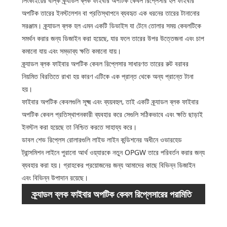
লিংকাইয়ের বাল্ক ক্র্যাডল ব্লক ফাইবার অপটিক কেবল রিপ্লেসার হল ফাইবার
অপটিক তারের ইনস্টলেশন বা প্রতিস্থাপনে ব্যবহৃত এক ধরনের তারের টানানোর
সরঞ্জাম। ক্র্যাডল ব্লক হল এমন একটি ডিভাইস যা টেনে তোলার সময় কেবলটিকে
সমর্থন করার জন্য ডিজাইন করা হয়েছে, যার ফলে তারের উপর উত্তেজনা এবং চাপ
কমানো যায় এবং সম্ভাব্য ক্ষতি কমানো যায়।
ক্র্যাডল ব্লক ফাইবার অপটিক কেবল রিপ্লেসার সাধারণত তারের রুট বরাবর
নিয়মিত বিরতিতে রাখা হয় কারণ এটিকে এক প্রান্ত থেকে অন্য প্রান্তে টানা
হয়।
ফাইবার অপটিক কেবলগুলি সূক্ষ্ম এবং ব্যয়বহুল, তাই একটি ক্র্যাডল ব্লক ফাইবার
অপটিক কেবল প্রতিস্থাপনকারী ব্যবহার করে সেগুলি সঠিকভাবে এবং ক্ষতি ছাড়াই
ইনস্টল করা হয়েছে তা নিশ্চিত করতে সাহায্য করে।
ডাবল শেভ রিপ্লেস রোলারগুলি লাইভ লাইন কন্ডিশনের অধীনে ওভারহেড
ট্রান্সমিশন লাইনে পুরানো আর্থ ওয়্যারকে নতুন OPGW তারে পরিবর্তন করার জন্য
ব্যবহার করা হয়। গ্রাহকের প্রয়োজনের জন্য আমাদের কাছে বিভিন্ন ডিজাইন
এবং বিভিন্ন উপাদান রয়েছে।
ক্র্যাডল ব্লক ফাইবার অপটিক কেবল রিপ্লেসারের পরামিতি
আইটেম
নং