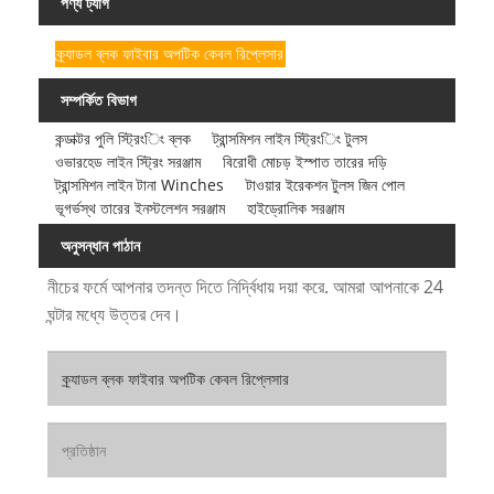
পণ্য ট্যাগ
ক্র্যাডল ব্লক ফাইবার অপটিক কেবল রিপ্লেসার
সম্পর্কিত বিভাগ
কন্ডাক্টর পুলি স্ট্রিংিং ব্লক
ট্রান্সমিশন লাইন স্ট্রিংিং টুলস
ওভারহেড লাইন স্ট্রিং সরঞ্জাম
বিরোধী মোচড় ইস্পাত তারের দড়ি
ট্রান্সমিশন লাইন টানা Winches
টাওয়ার ইরেকশন টুলস জিন পোল
ভূগর্ভস্থ তারের ইনস্টলেশন সরঞ্জাম
হাইড্রোলিক সরঞ্জাম
অনুসন্ধান পাঠান
নীচের ফর্মে আপনার তদন্ত দিতে নির্দ্বিধায় দয়া করে. আমরা আপনাকে 24
ঘন্টার মধ্যে উত্তর দেব।