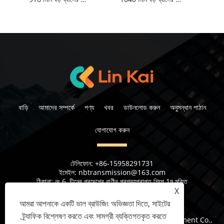
বাড়ি
আমাদের সম্পর্কে
পণ্য
খবর
ডাউনলোড করুন
অনুসন্ধান পাঠান
যোগাযোগ করুন
টেলিফোন:
+86-15958291731
ইমেইল:
nbtransmission@163.com
ঠিকানা:
নং 6, চীনের প্রদেশের রাণীর প্রশ্রয়প্রাপ্ত শিল্পে 1ম মুক্তি
X
আমরা আপনাকে একটি ভাল ব্রাউজিং অভিজ্ঞতা দিতে, সাইটের
ট্র্যাফিক বিশ্লেষণ করতে এবং সামগ্রী ব্যক্তিগতকৃত করতে
কপিরাইট © 2023 Ningbo Lingkai Electric Power Equipment Co.,