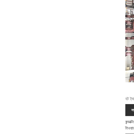
হট ট্য
স
কন্ডাক
টাওয়