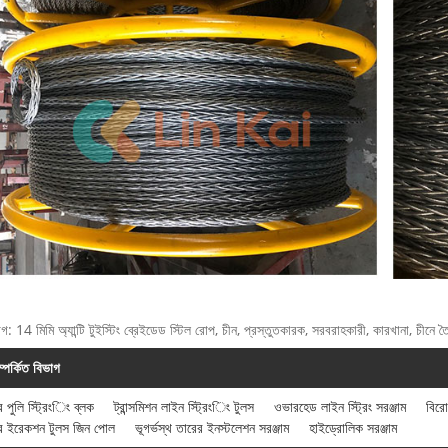
াগ: 14 মিমি অ্যান্টি টুইস্টিং ব্রেইডেড স্টিল রোপ, চীন, প্রস্তুতকারক, সরবরাহকারী, কারখানা, চীনে ত
ম্পর্কিত বিভাগ
্টর পুলি স্ট্রিংিং ব্লক
ট্রান্সমিশন লাইন স্ট্রিংিং টুলস
ওভারহেড লাইন স্ট্রিং সরঞ্জাম
বিরো
ার ইরেকশন টুলস জিন পোল
ভূগর্ভস্থ তারের ইনস্টলেশন সরঞ্জাম
হাইড্রোলিক সরঞ্জাম