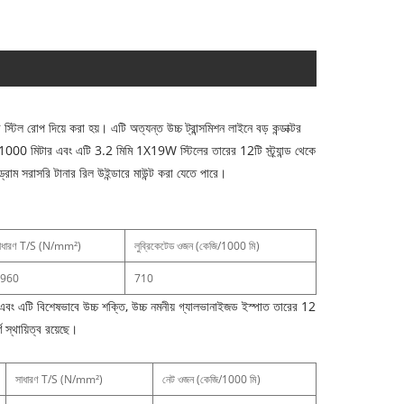
টিল রোপ দিয়ে করা হয়। এটি অত্যন্ত উচ্চ ট্রান্সমিশন লাইনে বড় কন্ডাক্টর
মে 1000 মিটার এবং এটি 3.2 মিমি 1X19W স্টিলের তারের 12টি স্ট্র্যান্ড থেকে
ম সরাসরি টানার রিল উইন্ডারে মাউন্ট করা যেতে পারে।
াধারণ T/S (N/mm²)
লুব্রিকেটেড ওজন (কেজি/1000 মি)
960
710
। এবং এটি বিশেষভাবে উচ্চ শক্তি, উচ্চ নমনীয় গ্যালভানাইজড ইস্পাত তারের 12
্ণ স্থায়িত্ব রয়েছে।
সাধারণ T/S (N/mm²)
নেট ওজন (কেজি/1000 মি)