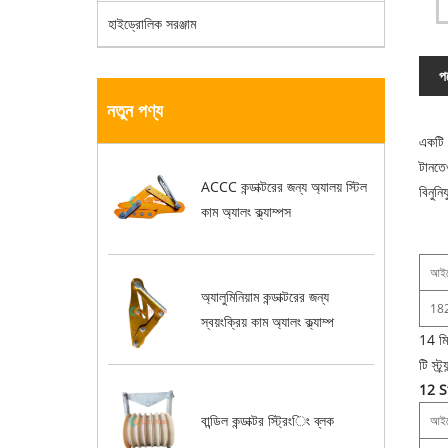
হাইড্রোলিক সরঞ্জাম
পণ
নতুন পণ্য
একটি ও
টানতে
ACCC কন্ডাক্টরের জন্য অ্যালয় স্টিল
বিনুন
কাম অ্যালং ক্ল্যাম্পস
আইট
অ্যালুমিনিয়াম কন্ডাক্টরের জন্য
18
স্বয়ংক্রিয় কাম অ্যালং ক্ল্যাম্প
14 মি
টি স্ট
12 St
বান্ডিল কন্ডাক্টর স্ট্রিংিং ব্লক
আইট