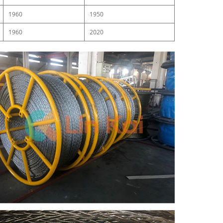
1960
1950
1960
2020