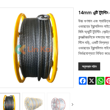
14mm এন্টি টুইস্টিং ব
উচ্চ গুণমান এবং স্থায়িত্ব
ওভারহেড ট্রান্সমিশন লা
মিমি অ্যান্টি টুইস্টিং ব্র
কন্ডাক্টরগুলিকে দক্ষতার স
স্টিল দড়ি, একটি বিশ্বস্
ওভারহেড ট্রান্সমিশন লাইন 
নির্ভরযোগ্যতা নিশ্চিত কর
অনুসন্ধান পাঠান
Facebook
X
Wh