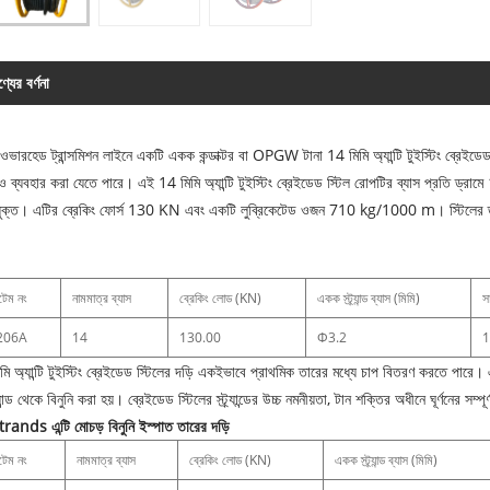
্যের বর্ণনা
ভারহেড ট্রান্সমিশন লাইনে একটি একক কন্ডাক্টর বা OPGW টানা 14 মিমি অ্যান্টি টুইস্টিং ব্রেইডেড স্
ও ব্যবহার করা যেতে পারে। এই 14 মিমি অ্যান্টি টুইস্টিং ব্রেইডেড স্টিল রোপটির ব্যাস প্রতি ড্রা
িযুক্ত। এটির ব্রেকিং ফোর্স 130 KN এবং একটি লুব্রিকেটেড ওজন 710 kg/1000 m। স্টিলের ড্রা
েম নং
নামমাত্র ব্যাস
ব্রেকিং লোড (KN)
একক স্ট্র্যান্ড ব্যাস (মিমি)
স
206A
14
130.00
Φ3.2
1
মি অ্যান্টি টুইস্টিং ব্রেইডেড স্টিলের দড়ি একইভাবে প্রাথমিক তারের মধ্যে চাপ বিতরণ করতে পারে
্র্যান্ড থেকে বিনুনি করা হয়। ব্রেইডেড স্টিলের স্ট্র্যান্ডের উচ্চ নমনীয়তা, টান শক্তির অধীনে ঘূর্ণনের সম্পূর
rands এন্টি মোচড় বিনুনি ইস্পাত তারের দড়ি
েম নং
নামমাত্র ব্যাস
ব্রেকিং লোড (KN)
একক স্ট্র্যান্ড ব্যাস (মিমি)