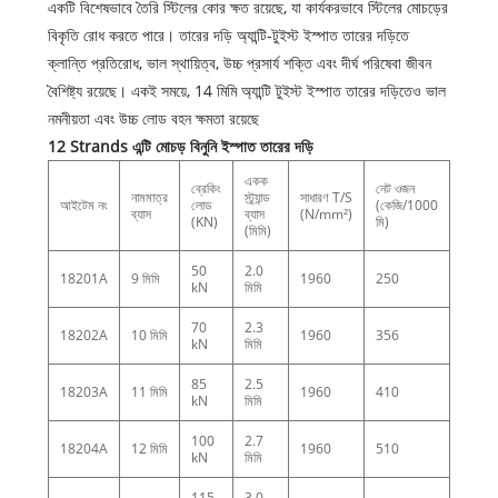
একটি বিশেষভাবে তৈরি স্টিলের কোর ক্ষত রয়েছে, যা কার্যকরভাবে স্টিলের মোচড়ের
বিকৃতি রোধ করতে পারে। তারের দড়ি অ্যান্টি-টুইস্ট ইস্পাত তারের দড়িতে
ক্লান্তি প্রতিরোধ, ভাল স্থায়িত্ব, উচ্চ প্রসার্য শক্তি এবং দীর্ঘ পরিষেবা জীবন
বৈশিষ্ট্য রয়েছে। একই সময়ে, 14 মিমি অ্যান্টি টুইস্ট ইস্পাত তারের দড়িতেও ভাল
নমনীয়তা এবং উচ্চ লোড বহন ক্ষমতা রয়েছে
12 Strands এন্টি মোচড় বিনুনি ইস্পাত তারের দড়ি
একক
ব্রেকিং
নেট ওজন
নামমাত্র
স্ট্র্যান্ড
সাধারণ T/S
আইটেম নং
লোড
(কেজি/1000
ব্যাস
ব্যাস
(N/mm²)
(KN)
মি)
(মিমি)
50
2.0
18201A
9 মিমি
1960
250
kN
মিমি
70
2.3
18202A
10 মিমি
1960
356
kN
মিমি
85
2.5
18203A
11 মিমি
1960
410
kN
মিমি
100
2.7
18204A
12 মিমি
1960
510
kN
মিমি
115
3.0