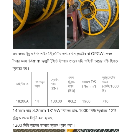
ওভারহেড ট্রান্সমিশন লাইন স্ট্রিংিং অপারেশনে কন্ডাক্টর বা OPGW কেবল
টানার জন্য 14mm অ্যান্টি টুইস্ট ইস্পাত তারের দড়ি পাইলট তারের দড়ি হিসাবে
ব্যবহৃত হয়।
একক
লুব্রিকেটেড
ব্রেকিং
নামমাত্র
স্ট্র্যান্ড
সাধারণ T/S
ওজন
আইটেম নং
লোড
ব্যাস
ব্যাস
(N/mm²)
(কেজি/1000
(KN)
(মিমি)
মি)
18206A
14
130.00
Φ3.2
1960
710
14mm দড়ি 3.2mm 1X19W স্টিলের তার, 1000 মিটার/ড্রামের 12টি
স্ট্র্যান্ড থেকে বিনুনি করা হয়েছে
1200 মিমি ব্যাসের ইস্পাত ড্রামে প্যাক করা।