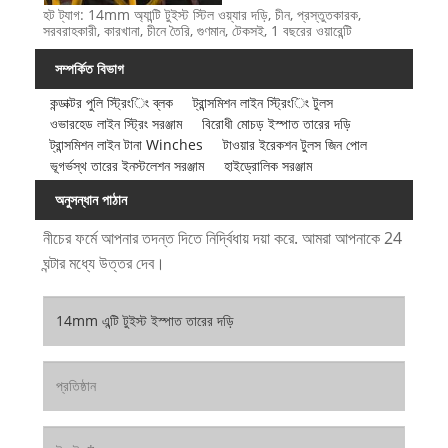
হট ট্যাগ: 14mm অ্যান্টি টুইস্ট স্টিল ওয়্যার দড়ি, চীন, প্রস্তুতকারক,
সরবরাহকারী, কারখানা, চীনে তৈরি, গুণমান, টেকসই, 1 বছরের ওয়ারেন্টি
সম্পর্কিত বিভাগ
কন্ডাক্টর পুলি স্ট্রিংিং ব্লক
ট্রান্সমিশন লাইন স্ট্রিংিং টুলস
ওভারহেড লাইন স্ট্রিং সরঞ্জাম
বিরোধী মোচড় ইস্পাত তারের দড়ি
ট্রান্সমিশন লাইন টানা Winches
টাওয়ার ইরেকশন টুলস জিন পোল
ভূগর্ভস্থ তারের ইনস্টলেশন সরঞ্জাম
হাইড্রোলিক সরঞ্জাম
অনুসন্ধান পাঠান
নীচের ফর্মে আপনার তদন্ত দিতে নির্দ্বিধায় দয়া করে. আমরা আপনাকে 24
ঘন্টার মধ্যে উত্তর দেব।