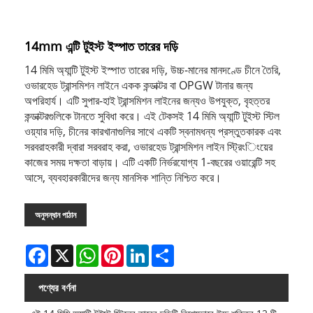
14mm এন্টি টুইস্ট ইস্পাত তারের দড়ি
14 মিমি অ্যান্টি টুইস্ট ইস্পাত তারের দড়ি, উচ্চ-মানের মানদণ্ডে চীনে তৈরি,
ওভারহেড ট্রান্সমিশন লাইনে একক কন্ডাক্টর বা OPGW টানার জন্য
অপরিহার্য। এটি সুপার-হাই ট্রান্সমিশন লাইনের জন্যও উপযুক্ত, বৃহত্তর
কন্ডাক্টরগুলিকে টানতে সুবিধা করে। এই টেকসই 14 মিমি অ্যান্টি টুইস্ট স্টিল
ওয়্যার দড়ি, চীনের কারখানাগুলির সাথে একটি স্বনামধন্য প্রস্তুতকারক এবং
সরবরাহকারী দ্বারা সরবরাহ করা, ওভারহেড ট্রান্সমিশন লাইন স্ট্রিংিংয়ের
কাজের সময় দক্ষতা বাড়ায়। এটি একটি নির্ভরযোগ্য 1-বছরের ওয়ারেন্টি সহ
আসে, ব্যবহারকারীদের জন্য মানসিক শান্তি নিশ্চিত করে।
অনুসন্ধান পাঠান
Facebook
X
WhatsApp
Pinterest
LinkedIn
Share
পণ্যের বর্ণনা