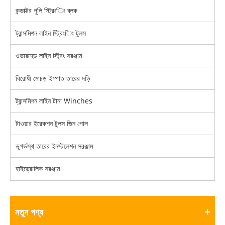
কন্ডাক্টর পুলি স্ট্রিংিং ব্লক
ট্রান্সমিশন লাইন স্ট্রিংিং টুলস
ওভারহেড লাইন স্ট্রিং সরঞ্জাম
বিরোধী মোচড় ইস্পাত তারের দড়ি
ট্রান্সমিশন লাইন টানা Winches
টাওয়ার ইরেকশন টুলস জিন পোল
ভূগর্ভস্থ তারের ইনস্টলেশন সরঞ্জাম
হাইড্রোলিক সরঞ্জাম
নতুন পণ্য