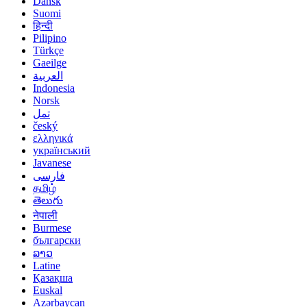
Dansk
Suomi
हिन्दी
Pilipino
Türkçe
Gaeilge
العربية
Indonesia
Norsk‎
تمل
český
ελληνικά
український
Javanese
فارسی
தமிழ்
తెలుగు
नेपाली
Burmese
български
ລາວ
Latine
Қазақша
Euskal
Azərbaycan