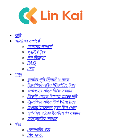
বাড়ি
আমাদের সম্পর্কে
আমাদের সম্পর্কে
ফ্যাক্টরি ট্যুর
মান নিয়ন্ত্রণ
FAQ
সেবা
পণ্য
কন্ডাক্টর পুলি স্ট্রিংিং ব্লক
ট্রান্সমিশন লাইন স্ট্রিংিং টুলস
ওভারহেড লাইন স্ট্রিং সরঞ্জাম
বিরোধী মোচড় ইস্পাত তারের দড়ি
ট্রান্সমিশন লাইন টানা Winches
টাওয়ার ইরেকশন টুলস জিন পোল
ভূগর্ভস্থ তারের ইনস্টলেশন সরঞ্জাম
হাইড্রোলিক সরঞ্জাম
খবর
কোম্পানির খবর
শিল্প সংবাদ