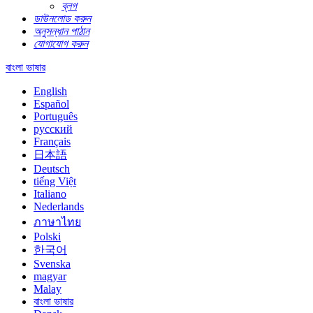
ব্লগ
ডাউনলোড করুন
অনুসন্ধান পাঠান
যোগাযোগ করুন
বাংলা ভাষার
English
Español
Português
русский
Français
日本語
Deutsch
tiếng Việt
Italiano
Nederlands
ภาษาไทย
Polski
한국어
Svenska
magyar
Malay
বাংলা ভাষার