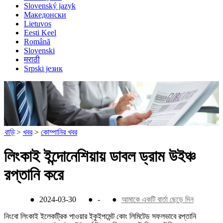
Slovenský jazyk
Македонски
Lietuvos
Eesti Keel
Română
Slovenski
मराठी
Srpski језик
বাড়ি
>
খবর
>
কোম্পানির খবর
লিংকাই ইন্দোনেশিয়ায় ডাবল ড্রাম উইঞ্চ
রপ্তানি করে
●
2024-03-30
●
-
●
আমাকে একটি বার্তা ছেড়ে দিন
নিংবো লিংকাই ইলেকট্রিক পাওয়ার ইকুইপমেন্ট কোং লিমিটেড সফলভাবে রপ্তানি