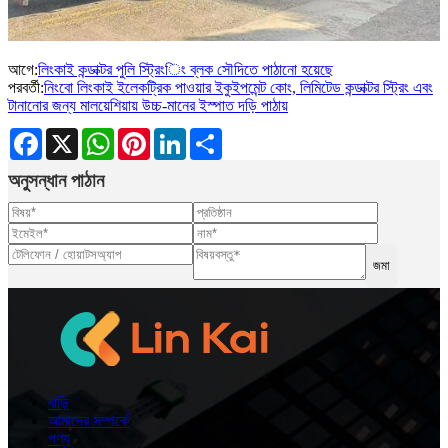
আগে:
লিংকাই কন্ডাক্টর পুলি স্ট্রিংিং ব্লক সৌদিতে পাঠানো হয়েছে
পরবর্তী:
নিংবো লিংকাই ইলেকট্রিক পাওয়ার ইকুইপমেন্ট কোং, লিমিটেড কন্ডাক্টর স্ট্রিং এবং
টানানোর জন্য মালয়েশিয়ায় উচ্চ-মানের ইস্পাত দড়ি পাঠায়
Facebook
X
WhatsApp
Pinterest
LinkedIn
Share
অনুসন্ধান পাঠান
জমা
বাড়ি
আমাদের সম্পর্কে
পণ্য