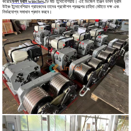
করেছে
ডবল ড্রাম winches
29 মার্চ ইন্দোনেশিয়ায়। এই ডিজেল ইঞ্জিন ডাবল ড্রাম
উইঞ্চ ইন্দোনেশিয়ান গ্রাহকদের তাদের প্রকৌশল প্রকল্পের চাহিদা মেটাতে দক্ষ এবং
নির্ভরযোগ্য সমাধান প্রদান করবে।