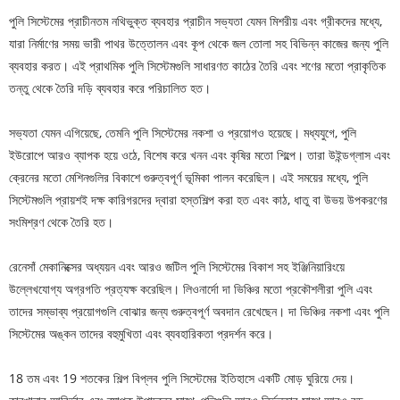
পুলি সিস্টেমের প্রাচীনতম নথিভুক্ত ব্যবহার প্রাচীন সভ্যতা যেমন মিশরীয় এবং গ্রীকদের মধ্যে,
যারা নির্মাণের সময় ভারী পাথর উত্তোলন এবং কূপ থেকে জল তোলা সহ বিভিন্ন কাজের জন্য পুলি
ব্যবহার করত। এই প্রাথমিক পুলি সিস্টেমগুলি সাধারণত কাঠের তৈরি এবং শণের মতো প্রাকৃতিক
তন্তু থেকে তৈরি দড়ি ব্যবহার করে পরিচালিত হত।
সভ্যতা যেমন এগিয়েছে, তেমনি পুলি সিস্টেমের নকশা ও প্রয়োগও হয়েছে। মধ্যযুগে, পুলি
ইউরোপে আরও ব্যাপক হয়ে ওঠে, বিশেষ করে খনন এবং কৃষির মতো শিল্পে। তারা উইন্ডগ্লাস এবং
ক্রেনের মতো মেশিনগুলির বিকাশে গুরুত্বপূর্ণ ভূমিকা পালন করেছিল। এই সময়ের মধ্যে, পুলি
সিস্টেমগুলি প্রায়শই দক্ষ কারিগরদের দ্বারা হস্তশিল্প করা হত এবং কাঠ, ধাতু বা উভয় উপকরণের
সংমিশ্রণ থেকে তৈরি হত।
রেনেসাঁ মেকানিক্সের অধ্যয়ন এবং আরও জটিল পুলি সিস্টেমের বিকাশ সহ ইঞ্জিনিয়ারিংয়ে
উল্লেখযোগ্য অগ্রগতি প্রত্যক্ষ করেছিল। লিওনার্দো দা ভিঞ্চির মতো প্রকৌশলীরা পুলি এবং
তাদের সম্ভাব্য প্রয়োগগুলি বোঝার জন্য গুরুত্বপূর্ণ অবদান রেখেছেন। দা ভিঞ্চির নকশা এবং পুলি
সিস্টেমের অঙ্কন তাদের বহুমুখিতা এবং ব্যবহারিকতা প্রদর্শন করে।
18 তম এবং 19 শতকের শিল্প বিপ্লব পুলি সিস্টেমের ইতিহাসে একটি মোড় ঘুরিয়ে দেয়।