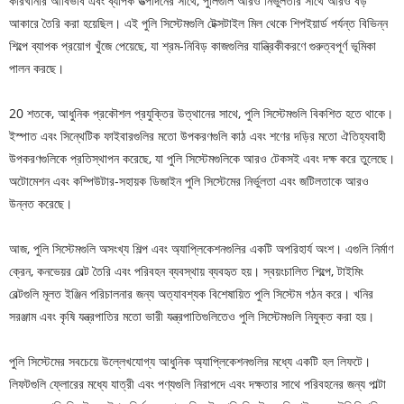
কারখানার আবির্ভাব এবং ব্যাপক উত্পাদনের সাথে, পুলিগুলি আরও নির্ভুলতার সাথে আরও বড়
আকারে তৈরি করা হয়েছিল। এই পুলি সিস্টেমগুলি টেক্সটাইল মিল থেকে শিপইয়ার্ড পর্যন্ত বিভিন্ন
শিল্পে ব্যাপক প্রয়োগ খুঁজে পেয়েছে, যা শ্রম-নিবিড় কাজগুলির যান্ত্রিকীকরণে গুরুত্বপূর্ণ ভূমিকা
পালন করছে।
20 শতকে, আধুনিক প্রকৌশল প্রযুক্তির উত্থানের সাথে, পুলি সিস্টেমগুলি বিকশিত হতে থাকে।
ইস্পাত এবং সিন্থেটিক ফাইবারগুলির মতো উপকরণগুলি কাঠ এবং শণের দড়ির মতো ঐতিহ্যবাহী
উপকরণগুলিকে প্রতিস্থাপন করেছে, যা পুলি সিস্টেমগুলিকে আরও টেকসই এবং দক্ষ করে তুলেছে।
অটোমেশন এবং কম্পিউটার-সহায়ক ডিজাইন পুলি সিস্টেমের নির্ভুলতা এবং জটিলতাকে আরও
উন্নত করেছে।
আজ, পুলি সিস্টেমগুলি অসংখ্য শিল্প এবং অ্যাপ্লিকেশনগুলির একটি অপরিহার্য অংশ। এগুলি নির্মাণ
ক্রেন, কনভেয়র বেল্ট তৈরি এবং পরিবহন ব্যবস্থায় ব্যবহৃত হয়। স্বয়ংচালিত শিল্পে, টাইমিং
বেল্টগুলি মূলত ইঞ্জিন পরিচালনার জন্য অত্যাবশ্যক বিশেষায়িত পুলি সিস্টেম গঠন করে। খনির
সরঞ্জাম এবং কৃষি যন্ত্রপাতির মতো ভারী যন্ত্রপাতিগুলিতেও পুলি সিস্টেমগুলি নিযুক্ত করা হয়।
পুলি সিস্টেমের সবচেয়ে উল্লেখযোগ্য আধুনিক অ্যাপ্লিকেশনগুলির মধ্যে একটি হল লিফটে।
লিফটগুলি ফ্লোরের মধ্যে যাত্রী এবং পণ্যগুলি নিরাপদে এবং দক্ষতার সাথে পরিবহনের জন্য পাল্টা