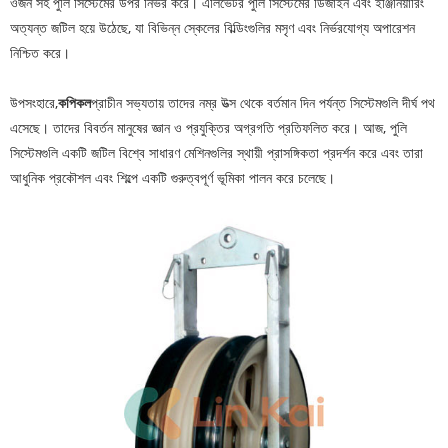
ওজন সহ পুলি সিস্টেমের উপর নির্ভর করে। এলিভেটর পুলি সিস্টেমের ডিজাইন এবং ইঞ্জিনিয়ারিং
অত্যন্ত জটিল হয়ে উঠেছে, যা বিভিন্ন স্কেলের বিল্ডিংগুলির মসৃণ এবং নির্ভরযোগ্য অপারেশন
নিশ্চিত করে।
উপসংহারে,
কপিকল
প্রাচীন সভ্যতায় তাদের নম্র উত্স থেকে বর্তমান দিন পর্যন্ত সিস্টেমগুলি দীর্ঘ পথ
এসেছে। তাদের বিবর্তন মানুষের জ্ঞান ও প্রযুক্তির অগ্রগতি প্রতিফলিত করে। আজ, পুলি
সিস্টেমগুলি একটি জটিল বিশ্বে সাধারণ মেশিনগুলির স্থায়ী প্রাসঙ্গিকতা প্রদর্শন করে এবং তারা
আধুনিক প্রকৌশল এবং শিল্পে একটি গুরুত্বপূর্ণ ভূমিকা পালন করে চলেছে।